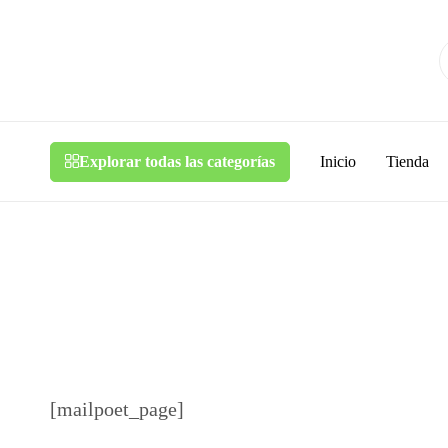
34bikes.com
Explorar todas las categorías
Inicio
Tienda
[mailpoet_page]