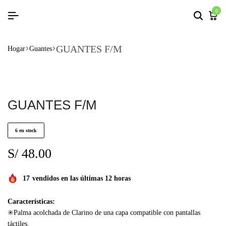
0
GUANTES F/M
Hogar
Guantes
GUANTES F/M
6 en stock
S/
48.00
17
vendidos en las últimas 12 horas
Características:
✳️Palma acolchada de Clarino de una capa compatible con pantallas
táctiles.